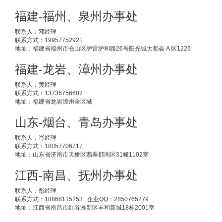
福建-福州、泉州办事处
联系人：邓经理
联系方式：19957752921
地址：福建省福州市仓山区胪雷胪和路26号阳光城大都会 A 区1226
福建-龙岩、漳州办事处
联系人：黄经理
联系方式：13736756602
地址：福建省龙岩漳州全区域
山东-烟台、青岛办事处
联系人：肖经理
联系方式：18057706717
地址：山东省济南市天桥区翡翠郡南区31幢1102室
江西-南昌、抚州办事处
联系人：彭经理
联系方式：18868115253
企业QQ：2850765279
地址：江西省南昌市红谷滩新区丰和新城18栋2001室