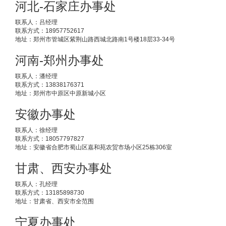
河北-石家庄办事处
联系人：吕经理
联系方式：18957752617
地址：郑州市管城区紫荆山路西城北路南1号楼18层33-34号
河南-郑州办事处
联系人：潘经理
联系方式：
13838176371
地址：
郑州市中原区中原新城小区
安徽办事处
联系人：徐经理
联系方式：18057797827
地址：安徽省合肥市蜀山区嘉和苑农贸市场小区25栋306室
甘肃、西安办事处
联系人：孔经理
联系方式：13185898730
地址：甘肃省、西安市全范围
宁夏办事处