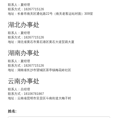
联系人：夏经理
联系方式：18267715126
地址：长春市南关区通化路22号（南关老客运站对面）309室
湖北办事处
联系人：夏经理
联系方式：18267715126
地址：湖北省黄石市黄石港区黄石大道贸易大厦
湖南办事处
联系人：夏经理
联系方式：18267715126
地址：湖南省长沙市望城区茶亭镇梅花岭社区
云南办事处
联系人：吕经理
联系方式：
18106781867
地址：云南省昆明市呈贡区斗南街道大梅子村
姓名: